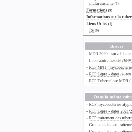
multirésistante
(3)
Formations
(9)
Informations sur la tuber
Liens Utiles
(1)
Re
(0)
Brèves
-
MDR 2020 - surveillance
-
Laboratoire associé
(10/08
-
RCP MNT "mycobactérie
-
RCP Lèpre - dates
(10/08)
-
RCP Tuberculose MDR (.
Dans la même rubr
-
RCP mycobactéries atypiqu
-
RCP Lèpre - dates 2021/
-
RCP traitement des tuberc
-
Groupe d'aide au traitemen
-
Groupe d'aide au traitemen