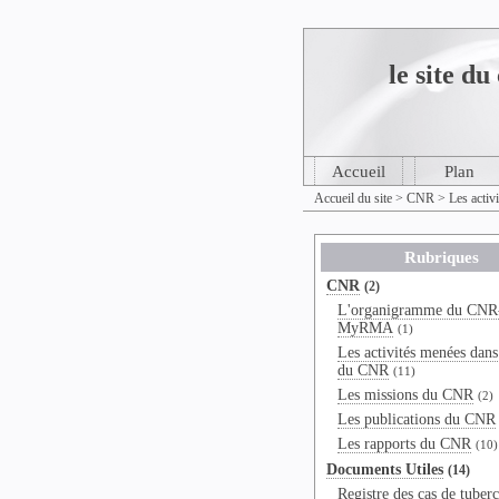
le site 
Accueil
Plan
Accueil du site
>
CNR
>
Les activ
Rubriques
CNR
(2)
L'organigramme du CNR
MyRMA
(1)
Les activités menées dans
du CNR
(11)
Les missions du CNR
(2)
Les publications du CNR
Les rapports du CNR
(10)
Documents Utiles
(14)
Registre des cas de tuber