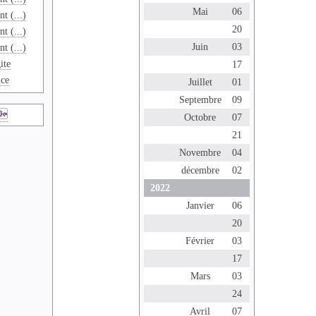
Mai
06
t (...)
20
t (...)
Juin
03
t (...)
ite
17
nce
Juillet
01
Septembre
09
Octobre
07
21
Novembre
04
décembre
02
2022
Janvier
06
20
Février
03
17
Mars
03
24
Avril
07