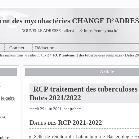
du cnr des mycobactéries CHANGE D’ADRE
NOUVELLE ADRESSE : aller à --->>
https://cnrmyrma.fr/
Contact
Rédaction
ités menées dans le cadre du CNR
>
RCP traitement des tuberculoses complexes - Dates 2
Article
-
RCP traitement des tuberculoses 
Dates 2021/2022
 le cadre
mardi 29 juin 2021, par
jrobert
(24)
Dates des RCP 2021-2022
Salle de réunion du Laboratoire de Bactériologie-
culose