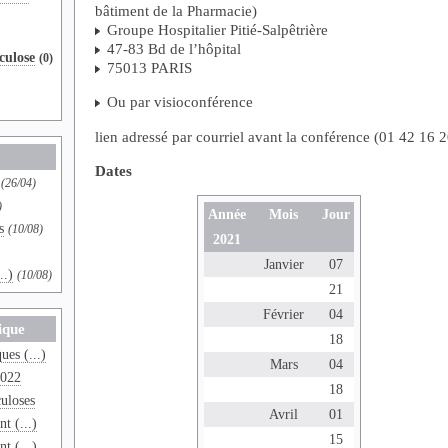
bâtiment de la Pharmacie)
Groupe Hospitalier Pitié-Salpêtrière
47-83 Bd de l’hôpital
culose
(0)
75013 PARIS
Ou par visioconférence
lien adressé par courriel avant la conférence (01 42 16 
Dates
(26/04)
)
Année
Mois
Jour
s
(10/08)
2021
Janvier
07
..)
(10/08)
21
Février
04
ique
18
es (...)
Mars
04
2022
18
uloses
Avril
01
t (...)
15
t (...)